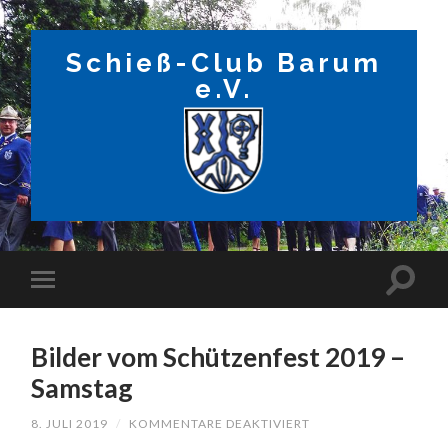
Schieß-Club Barum
e.V.
Bilder vom Schützenfest 2019 –
Samstag
FÜR
8. JULI 2019
/
KOMMENTARE DEAKTIVIERT
BILDER