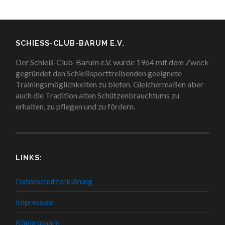
SCHIESS-CLUB-BARUM E.V.
Der Schieß-Club-Barum e.V. wurde 1964 mit dem Zweck
gegründet den Schießsporttreibenden geeignete
Trainingsmöglichkeiten zu bieten. Gleichermaßen aber
auch die Tradition alten Schützenbrauchtums zu
erhalten, zu pflegen und zu fördern.
LINKS:
Datenschutzerklärung
Impressum
Königspaare