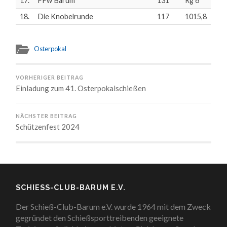
17.
FFw Barum
131
Rg 6
18.
Die Knobelrunde
117
1015,8
Osterpokal
VORHERIGER BEITRAG
Einladung zum 41. Osterpokalschießen
NÄCHSTER BEITRAG
Schützenfest 2024
SCHIESS-CLUB-BARUM E.V.
Der Schieß-Club-Barum e.V. wurde 1964 mit dem Zweck
gegründet den Schießsporttreibenden geeignete