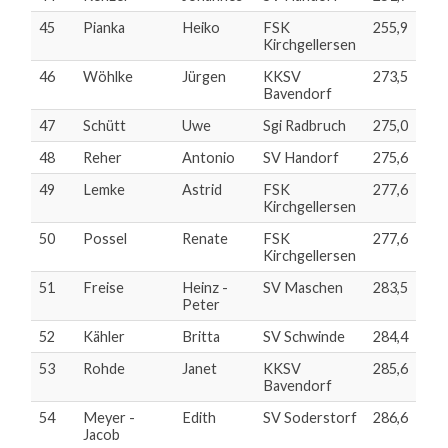
45
Pianka
Heiko
FSK
255,9
Kirchgellersen
46
Wöhlke
Jürgen
KKSV
273,5
Bavendorf
47
Schütt
Uwe
Sgi Radbruch
275,0
48
Reher
Antonio
SV Handorf
275,6
49
Lemke
Astrid
FSK
277,6
Kirchgellersen
50
Possel
Renate
FSK
277,6
Kirchgellersen
51
Freise
Heinz -
SV Maschen
283,5
Peter
52
Kähler
Britta
SV Schwinde
284,4
53
Rohde
Janet
KKSV
285,6
Bavendorf
54
Meyer -
Edith
SV Soderstorf
286,6
Jacob