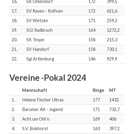
16.
SK Ohlendorf
172
399,5
17.
SV Raven - Rolfsen
172
621,6
18.
SV Wetzen
171
259,2
19.
SGI Radbruch
164
1272,2
20.
SK Tespe
158
215,3
21.
SV Handorf
158
730,1
22.
Sgi Artlenburg
146
929,9
Vereine -Pokal 2024
Mannschaft
Ringe
MT
1.
Helene Fischer Ultras
177
1432
2.
Barumer Alt - Jugend
171
732,7
3.
Acht um Ohl´n
169
406
4.
S.V. Bokhorst
163
397,2