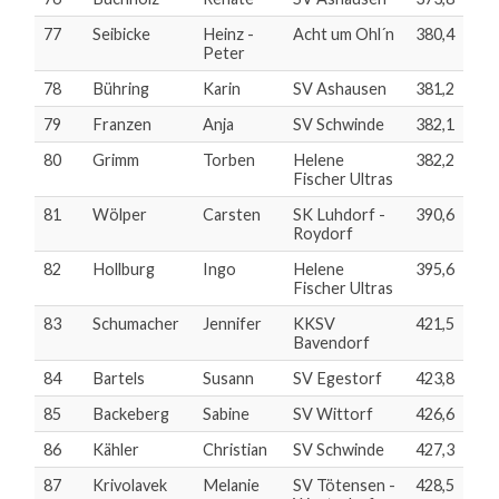
77
Seibicke
Heinz -
Acht um Ohl´n
380,4
Peter
78
Bühring
Karin
SV Ashausen
381,2
79
Franzen
Anja
SV Schwinde
382,1
80
Grimm
Torben
Helene
382,2
Fischer Ultras
81
Wölper
Carsten
SK Luhdorf -
390,6
Roydorf
82
Hollburg
Ingo
Helene
395,6
Fischer Ultras
83
Schumacher
Jennifer
KKSV
421,5
Bavendorf
84
Bartels
Susann
SV Egestorf
423,8
85
Backeberg
Sabine
SV Wittorf
426,6
86
Kähler
Christian
SV Schwinde
427,3
87
Krivolavek
Melanie
SV Tötensen -
428,5