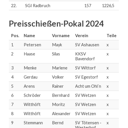
22.
SGI Radbruch
157
1226,5
Preisschießen-Pokal 2024
Pos.
Name
Vorname
Verein
Teile
1
Petersen
Mayk
SV Ashausen
x
2
Haase
Silas
KKSV
x
Bavendorf
3
Menke
Marlene
SV Wittorf
x
4
Gerdau
Volker
SV Egestorf
x
5
Arens
Rainer
Acht um Ohl´n
x
6
Schröder
Bernhard
SV Wetzen
x
7
Witthöft
Moritz
SV Wetzen
x
8
Witthöft
Alexander
SV Wetzen
x
9
Stemmann
Bernd
SV Tötensen -
x
Westerhof