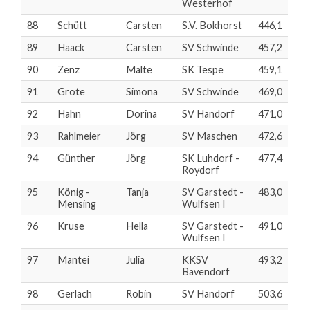
Westerhof
88
Schütt
Carsten
S.V. Bokhorst
446,1
89
Haack
Carsten
SV Schwinde
457,2
90
Zenz
Malte
SK Tespe
459,1
91
Grote
Simona
SV Schwinde
469,0
92
Hahn
Dorina
SV Handorf
471,0
93
Rahlmeier
Jörg
SV Maschen
472,6
94
Günther
Jörg
SK Luhdorf -
477,4
Roydorf
95
König -
Tanja
SV Garstedt -
483,0
Mensing
Wulfsen I
96
Kruse
Hella
SV Garstedt -
491,0
Wulfsen I
97
Mantei
Julia
KKSV
493,2
Bavendorf
98
Gerlach
Robin
SV Handorf
503,6