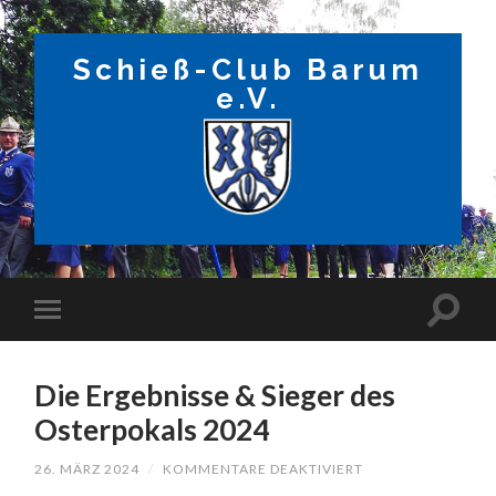
Schieß-Club Barum
e.V.
Die Ergebnisse & Sieger des
Osterpokals 2024
FÜR
26. MÄRZ 2024
/
KOMMENTARE DEAKTIVIERT
DIE