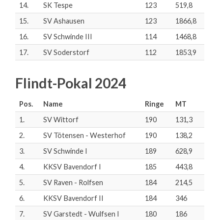
14.
SK Tespe
123
519,8
15.
SV Ashausen
123
1866,8
16.
SV Schwinde III
114
1468,8
17.
SV Soderstorf
112
1853,9
Flindt-Pokal 2024
Pos.
Name
Ringe
MT
1.
SV Wittorf
190
131,3
2.
SV Tötensen - Westerhof
190
138,2
3.
SV Schwinde I
189
628,9
4.
KKSV Bavendorf I
185
443,8
5.
SV Raven - Rolfsen
184
214,5
6.
KKSV Bavendorf II
184
346
7.
SV Garstedt - Wulfsen I
180
186