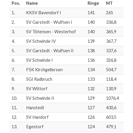
Pos.
Name
Ringe
MT
1.
KKSV Bavendorf I
141
265
2.
SV Garstedt - Wulfsen I
140
336,8
3.
SV Tötensen - Westerhof
140
365,9
4.
SV Schwinde IV
139
367,7
5.
SV Garstedt - Wulfsen II
138
337,6
6.
SV Schwinde I
136
326,8
7.
FSK Kirchgellersen
134
504,7
8.
SGI Radbruch
133
118,4
9.
SV Wittorf
132
130,9
10.
SV Schwinde II
129
1076,4
11.
Hanstedt
127
430,6
12.
SV Handorf
126
603,5
13.
Egestorf
124
479,1