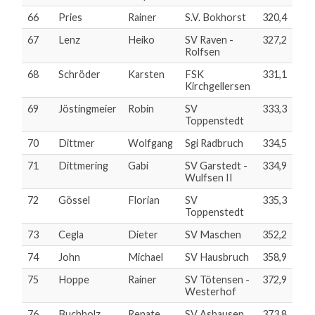
66
Pries
Rainer
S.V. Bokhorst
320,4
67
Lenz
Heiko
SV Raven -
327,2
Rolfsen
68
Schröder
Karsten
FSK
331,1
Kirchgellersen
69
Jöstingmeier
Robin
SV
333,3
Toppenstedt
70
Dittmer
Wolfgang
Sgi Radbruch
334,5
71
Dittmering
Gabi
SV Garstedt -
334,9
Wulfsen II
72
Gössel
Florian
SV
335,3
Toppenstedt
73
Cegla
Dieter
SV Maschen
352,2
74
John
Michael
SV Hausbruch
358,9
75
Hoppe
Rainer
SV Tötensen -
372,9
Westerhof
76
Buchholz
Renate
SV Ashausen
373,8