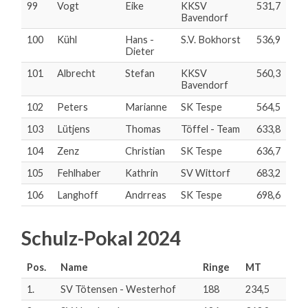
99
Vogt
Eike
KKSV
531,7
Bavendorf
100
Kühl
Hans -
S.V. Bokhorst
536,9
Dieter
101
Albrecht
Stefan
KKSV
560,3
Bavendorf
102
Peters
Marianne
SK Tespe
564,5
103
Lütjens
Thomas
Töffel - Team
633,8
104
Zenz
Christian
SK Tespe
636,7
105
Fehlhaber
Kathrin
SV Wittorf
683,2
106
Langhoff
Andrreas
SK Tespe
698,6
Schulz-Pokal 2024
Pos.
Name
Ringe
MT
1.
SV Tötensen - Westerhof
188
234,5