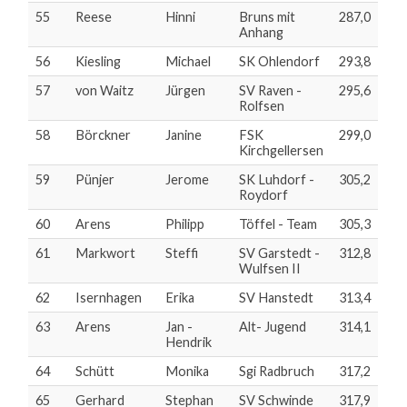
55
Reese
Hinni
Bruns mit
287,0
Anhang
56
Kiesling
Michael
SK Ohlendorf
293,8
57
von Waitz
Jürgen
SV Raven -
295,6
Rolfsen
58
Börckner
Janine
FSK
299,0
Kirchgellersen
59
Pünjer
Jerome
SK Luhdorf -
305,2
Roydorf
60
Arens
Philipp
Töffel - Team
305,3
61
Markwort
Steffi
SV Garstedt -
312,8
Wulfsen II
62
Isernhagen
Erika
SV Hanstedt
313,4
63
Arens
Jan -
Alt- Jugend
314,1
Hendrik
64
Schütt
Monika
Sgi Radbruch
317,2
65
Gerhard
Stephan
SV Schwinde
317,9