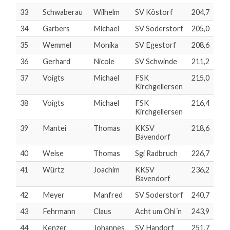
33
Schwaberau
Wilhelm
SV Köstorf
204,7
34
Garbers
Michael
SV Soderstorf
205,0
35
Wemmel
Monika
SV Egestorf
208,6
36
Gerhard
Nicole
SV Schwinde
211,2
37
Voigts
Michael
FSK
215,0
Kirchgellersen
38
Voigts
Michael
FSK
216,4
Kirchgellersen
39
Mantei
Thomas
KKSV
218,6
Bavendorf
40
Weise
Thomas
Sgi Radbruch
226,7
41
Würtz
Joachim
KKSV
236,2
Bavendorf
42
Meyer
Manfred
SV Soderstorf
240,7
43
Fehrmann
Claus
Acht um Ohl´n
243,9
44
Kenzer
Johannes
SV Handorf
251,7