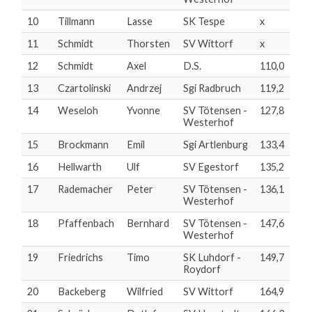
10
Tillmann
Lasse
SK Tespe
x
11
Schmidt
Thorsten
SV Wittorf
x
12
Schmidt
Axel
D.S.
110,0
13
Czartolinski
Andrzej
Sgi Radbruch
119,2
14
Weseloh
Yvonne
SV Tötensen -
127,8
Westerhof
15
Brockmann
Emil
Sgi Artlenburg
133,4
16
Hellwarth
Ulf
SV Egestorf
135,2
17
Rademacher
Peter
SV Tötensen -
136,1
Westerhof
18
Pfaffenbach
Bernhard
SV Tötensen -
147,6
Westerhof
19
Friedrichs
Timo
SK Luhdorf -
149,7
Roydorf
20
Backeberg
Wilfried
SV Wittorf
164,9