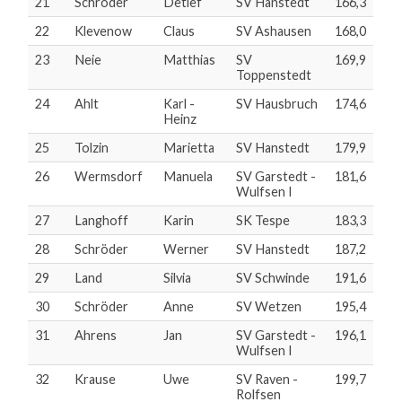
21
Schröder
Detlef
SV Hanstedt
166,3
22
Klevenow
Claus
SV Ashausen
168,0
23
Neie
Matthias
SV
169,9
Toppenstedt
24
Ahlt
Karl -
SV Hausbruch
174,6
Heinz
25
Tolzin
Marietta
SV Hanstedt
179,9
26
Wermsdorf
Manuela
SV Garstedt -
181,6
Wulfsen I
27
Langhoff
Karin
SK Tespe
183,3
28
Schröder
Werner
SV Hanstedt
187,2
29
Land
Silvia
SV Schwinde
191,6
30
Schröder
Anne
SV Wetzen
195,4
31
Ahrens
Jan
SV Garstedt -
196,1
Wulfsen I
32
Krause
Uwe
SV Raven -
199,7
Rolfsen