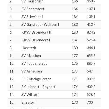
2.
SV Hausbruch
186
363,9
3.
SV Soderstorf
184
137,1
4.
SV Schwinde I
184
139,1
5.
SV Garstedt - Wulfsen I
183
413,7
6.
KKSV Bavendorf II
183
824,2
7.
KKSV Bavendorf I
182
525,4
8.
Hanstedt
180
344,1
9.
SV Maschen
177
655,6
10.
SV Toppenstedt
176
885,9
11.
SV Ashausen
175
549
12.
FSK Kirchgellersen
175
839,6
13.
SK Luhdorf - Roydorf
174
409,2
14.
SV Wittorf
174
528,6
15.
Egestorf
173
730