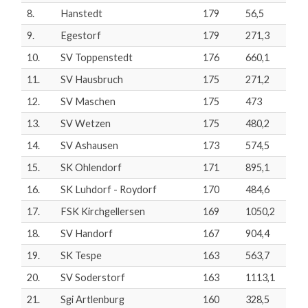
8.
Hanstedt
179
56,5
9.
Egestorf
179
271,3
10.
SV Toppenstedt
176
660,1
11.
SV Hausbruch
175
271,2
12.
SV Maschen
175
473
13.
SV Wetzen
175
480,2
14.
SV Ashausen
173
574,5
15.
SK Ohlendorf
171
895,1
16.
SK Luhdorf - Roydorf
170
484,6
17.
FSK Kirchgellersen
169
1050,2
18.
SV Handorf
167
904,4
19.
SK Tespe
163
563,7
20.
SV Soderstorf
163
1113,1
21.
Sgi Artlenburg
160
328,5