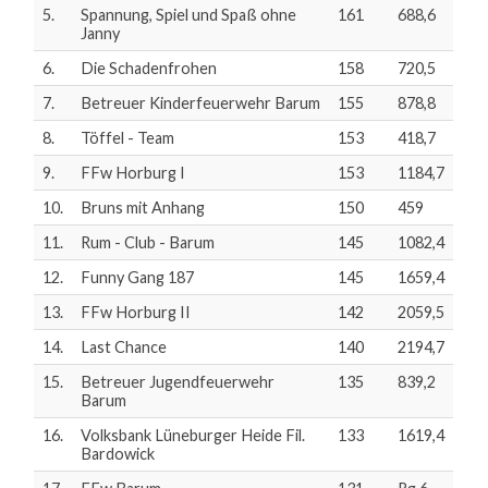
5.
Spannung, Spiel und Spaß ohne
161
688,6
Janny
6.
Die Schadenfrohen
158
720,5
7.
Betreuer Kinderfeuerwehr Barum
155
878,8
8.
Töffel - Team
153
418,7
9.
FFw Horburg I
153
1184,7
10.
Bruns mit Anhang
150
459
11.
Rum - Club - Barum
145
1082,4
12.
Funny Gang 187
145
1659,4
13.
FFw Horburg II
142
2059,5
14.
Last Chance
140
2194,7
15.
Betreuer Jugendfeuerwehr
135
839,2
Barum
16.
Volksbank Lüneburger Heide Fil.
133
1619,4
Bardowick