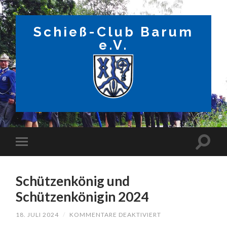
Schieß-Club Barum
e.V.
Schützenkönig und
Schützenkönigin 2024
FÜR
18. JULI 2024
/
KOMMENTARE DEAKTIVIERT
SCHÜTZENKÖNIG