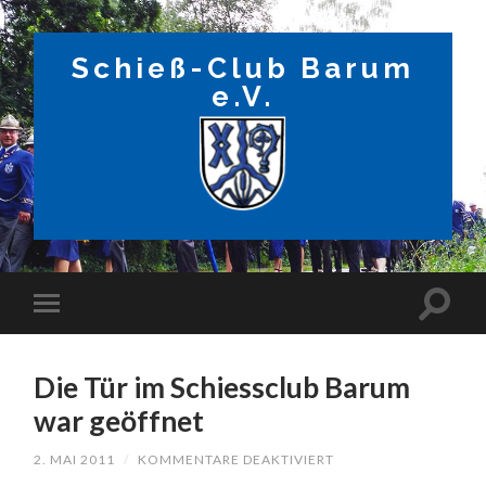
Schieß-Club Barum
e.V.
Die Tür im Schiessclub Barum
war geöffnet
FÜR
2. MAI 2011
/
KOMMENTARE DEAKTIVIERT
DIE