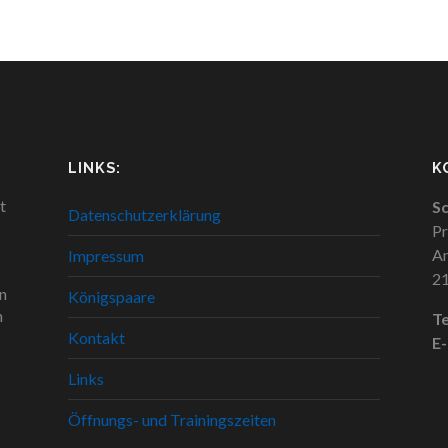
LINKS:
K
t
Sc
Datenschutzerklärung
Pr
Am
Impressum
2
n
Königspaare
n
Te
Kontakt
E-
Links
Öffnungs- und Trainingszeiten