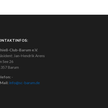
ONTAKTINFOS:
hieß-Club-Barum e.V.
äsident: Jan-Hendrik Arens
 See 26
1357 Barum
lefon:
-
Mail:
info@sc-barum.de