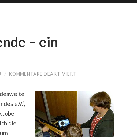
nde – ein
FÜR
R
/
KOMMENTARE DEAKTIVIERT
MEIN
WOCHENENDE
–
ndesweite
EIN
VOLLTREFFER!
des e.V.“,
Oktober
ich die
rum