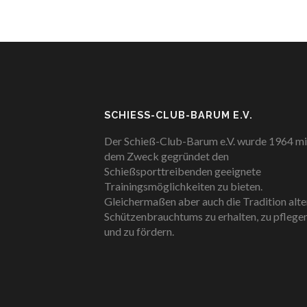
SCHIESS-CLUB-BARUM E.V.
Der Schieß-Club-Barum e.V. wurde 1964 mi
dem Zweck gegründet den
Schießsporttreibenden geeignete
Trainingsmöglichkeiten zu bieten.
Gleichermaßen aber auch die Tradition alte
Schützenbrauchtums zu erhalten, zu pflege
und zu fördern.