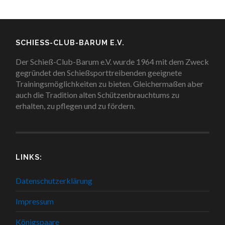
SCHIESS-CLUB-BARUM E.V.
Der Schieß-Club-Barum e.V. wurde 1964 mit dem Zweck
gegründet den Schießsporttreibenden geeignete
Trainingsmöglichkeiten zu bieten. Gleichermaßen aber
auch die Tradition alten Schützenbrauchtums zu
erhalten, zu pflegen und zu fördern.
LINKS:
Datenschutzerklärung
Impressum
Königspaare