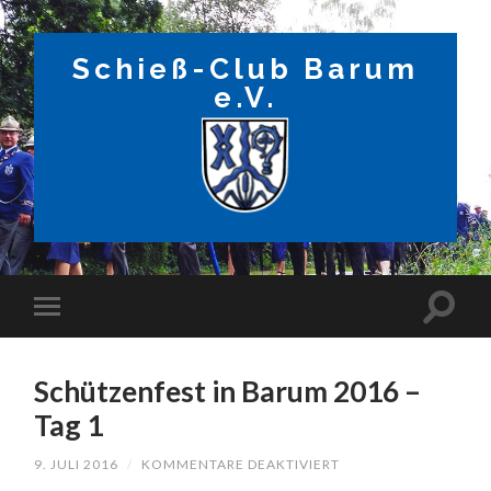
Schieß-Club Barum
e.V.
Schützenfest in Barum 2016 –
Tag 1
FÜR
9. JULI 2016
/
KOMMENTARE DEAKTIVIERT
SCHÜTZENFEST