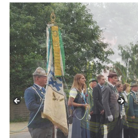
IN
BARUM
2016
–
TAG
1