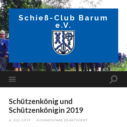
Schieß-Club Barum
e.V.
Schützenkönig und
Schützenkönigin 2019
FÜR
6. JULI 2019
/
KOMMENTARE DEAKTIVIERT
SCHÜTZENKÖNIG