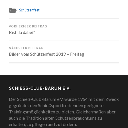
Schützenfest
VORHERIGER BEITRAG
Bist du dabei?
NÄCHSTER BEITRAG
Bilder vom Schützenfest 2019 – Freitag
SCHIESS-CLUB-BARUM E.V.
Der Schieß-Club-Barum e.V. wurde 1964 mit dem Zweck
gegründet den Schießsporttreibenden geeignete
Trainingsmöglichkeiten zu bieten. Gleichermaßen aber
auch die Tradition alten Schützenbrauchtums zu
erhalten, zu pflegen und zu fördern.