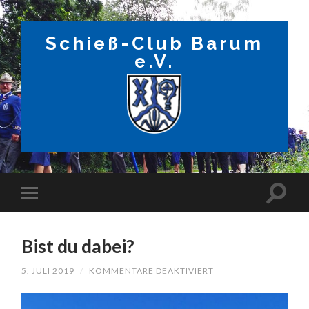
Schieß-Club Barum
e.V.
Bist du dabei?
FÜR
5. JULI 2019
/
KOMMENTARE DEAKTIVIERT
BIST
DU
DABEI?