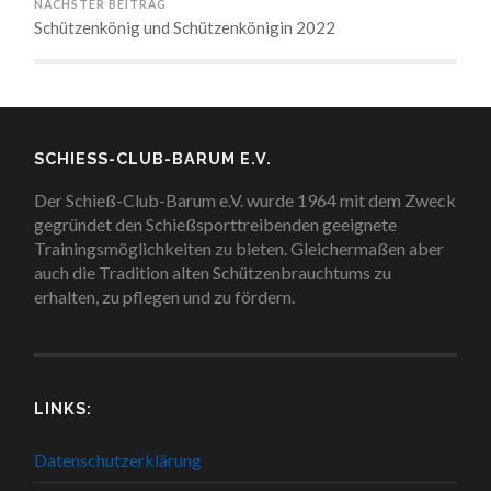
NÄCHSTER BEITRAG
Schützenkönig und Schützenkönigin 2022
SCHIESS-CLUB-BARUM E.V.
Der Schieß-Club-Barum e.V. wurde 1964 mit dem Zweck
gegründet den Schießsporttreibenden geeignete
Trainingsmöglichkeiten zu bieten. Gleichermaßen aber
auch die Tradition alten Schützenbrauchtums zu
erhalten, zu pflegen und zu fördern.
LINKS:
Datenschutzerklärung