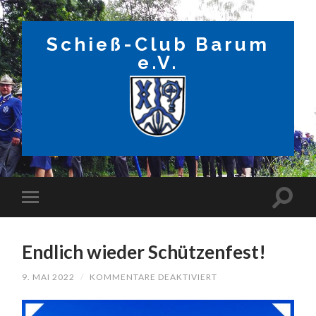
Schieß-Club Barum
e.V.
Endlich wieder Schützenfest!
FÜR
9. MAI 2022
/
KOMMENTARE DEAKTIVIERT
ENDLICH
WIEDER
SCHÜTZENFEST!