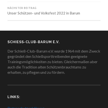
NÄCHSTER BEITRAG
Unser Schützen- und Volksfest 2022 in Barum
SCHIESS-CLUB-BARUM E.V.
Der Schieß-Club-Barum e.V. wurde 1964 mit dem Zweck
gegründet den Schießsporttreibenden geeignete
Trainingsmöglichkeiten zu bieten. Gleichermaßen aber
auch die Tradition alten Schützenbrauchtums zu
erhalten, zu pflegen und zu fördern.
LINKS: